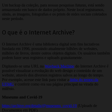
Um backup da coleção, para nossas pesquisas futuras, está sendo
armazenado em banco de dados próprio. Neste local registramos,
ainda, as imagens, fotografias e os prints de redes sociais coletados
neste período.
O que é o Internet Archive?
O Internet Archive é uma biblioteca digital sem fins lucrativos
fundada em 1996, possuindo atualmente bilhões de websites,
milhões de livros, dentre outros objetos digitais. Os usuários também
podem fazer seus registros e uploads gratuitamente.
Digitando-se uma URL na
Wayback Machine
do Internet Archive é
possível visualizar a evolução do web design e conteúdo de um
website, através dos diversos registros salvos ao longo do tempo.
Por exemplo, acesse este link para visitar a
linha do tempo da
UFMG
e conferir como era sua página principal na virada do
milênio.
Museums and Covid-19
https://archive.org/details/@museums_covid-19
(Uploads de
Documentos em PDF)