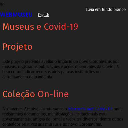
Leia em fundo branco
WEBMUSEU
English
Museus e Covid-19
Projeto
Este projeto pretende avaliar o impacto do novo Coronavírus nos
museus, registrar as publicações e ações decorrentes da Covid-19,
bem como indicar recursos úteis para as instituições no
enfrentamento da pandemia.
Coleção On-line
No Internet Archive, estruturamos o
Museums and Covid-19
, onde
registramos documentos, manifestações institucionais e/ou
governamentais, artigos de jornal e websites diversos, dentre outros
conteúdos relativos aos museus e ao novo Coronavírus.