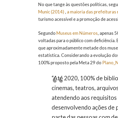
No que tange às questões políticas, seg
Munic (2014)
,
a maioria das prefeituras 
turismo acessível e a promoção de acessib
Segundo
Museus em Números
, apenas 
voltadas para o público com deficiência.
que aproximadamente metade dos museus
estatística. Considerando a evolução dos
100% proposto pela Meta 29 do
Plano_N
“Até 2020, 100% de biblio
cinemas, teatros, arquivos
atendendo aos requisitos l
desenvolvendo ações de p
parte das pessoas com def