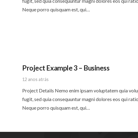
fugit, sed quia consequuntur magni dolores eos qui rati
Neque porro quisquam est, qui…
Project Example 3 – Business
12 anos atrás
Project Details Nemo enim ipsam voluptatem quia volupt
fugit, sed quia consequuntur magni dolores eos qui rati
Neque porro quisquam est, qui…