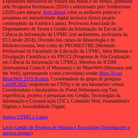
Expositores Interativos do Museu das Minas e do Metal), premiado
pelo Programa Ibermuseos (2016) e selecionado pelo Smithsonian
(2020) para integrar
livro digital
sobre as melhores práticas e
pesquisas em interatividade digital inclusiva (único projeto
contemplado da América Latina). Professora Associada do
Departamento de Teoria e Gestão da Informação da Escola de
Ciência da Informação da UFMG (em andamento, professora da
ECI desde 2018). Docente dos cursos de Museologia e de
Biblioteconomia, bem como do PROMESTRE (Mestrado
Profissional da Faculdade de Educação da UFMG, linha Museus e
Divulgação Científica) e do PPGCI (Programa de Pós-Graduação
em Ciência da Informação da UFMG). Membro do ICOM
(International Council of Museums) e do MuseWeb (Museums and
the Web), apresentando (como convidada) sessão
How-To no
MuseWeb 2019 Boston
. Coordenadora do grupo de pesquisa
LavMUSEU
(registrado no CNPq) e de seu laboratório virtual.
Coordenadora e idealizadora do Portal Webmuseu.org Tem
experiência, projetos e pesquisas em: Gestão, Tecnologias da
Informação e Comunicação (TIC), Conteúdo Web, Humanidades
Digitais e Acessibilidade Digital.
Somos UFMG e Lattes
Livro Gestão de Projetos de Museus e Exposições (Informações e
anexos digitais)