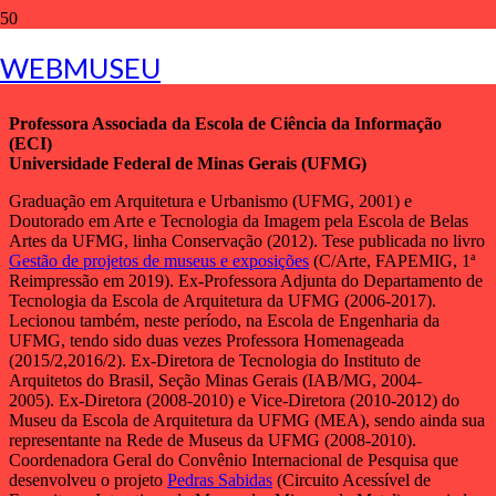
Ana Cecília Rocha Veiga
WEBMUSEU
Professora Associada da Escola de Ciência da Informação
(ECI)
Universidade Federal de Minas Gerais (UFMG)
Graduação em Arquitetura e Urbanismo (UFMG, 2001) e
Doutorado em Arte e Tecnologia da Imagem pela Escola de Belas
Artes da UFMG, linha Conservação (2012). Tese publicada no livro
Gestão de projetos de museus e exposições
(C/Arte, FAPEMIG, 1ª
Reimpressão em 2019). Ex-Professora Adjunta do Departamento de
Tecnologia da Escola de Arquitetura da UFMG (2006-2017).
Lecionou também, neste período, na Escola de Engenharia da
UFMG, tendo sido duas vezes Professora Homenageada
(2015/2,2016/2). Ex-Diretora de Tecnologia do Instituto de
Arquitetos do Brasil, Seção Minas Gerais (IAB/MG, 2004-
2005). Ex-Diretora (2008-2010) e Vice-Diretora (2010-2012) do
Museu da Escola de Arquitetura da UFMG (MEA), sendo ainda sua
representante na Rede de Museus da UFMG (2008-2010).
Coordenadora Geral do Convênio Internacional de Pesquisa que
desenvolveu o projeto
Pedras Sabidas
(Circuito Acessível de